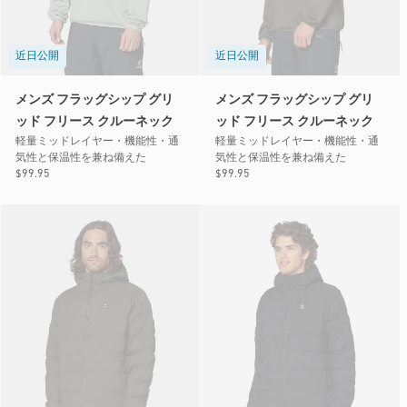
近日公開
近日公開
メンズ フラッグシップ グリ
メンズ フラッグシップ グリ
ッド フリース クルーネック
ッド フリース クルーネック
軽量ミッドレイヤー・機能性・通
軽量ミッドレイヤー・機能性・通
気性と保温性を兼ね備えた
気性と保温性を兼ね備えた
通
$99.95
通
$99.95
常
常
価
価
格
格