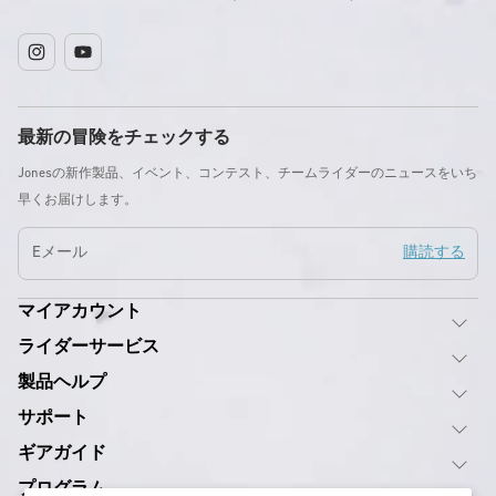
イ
YouTube
ン
ス
最新の冒険をチェックする
タ
グ
Jonesの新作製品、イベント、コンテスト、チームライダーのニュースをいち
ラ
早くお届けします。
ム
Eメール
購読する
マイアカウント
ライダーサービス
製品ヘルプ
サポート
ギアガイド
プログラム