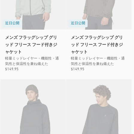
近日公開
近日公開
メンズ フラッグシップ グリ
メンズ フラッグシップ グリ
ッド フリース フード付きジ
ッド フリース フード付きジ
ャケット
ャケット
軽量ミッドレイヤー・機能性・通
軽量ミッドレイヤー・機能性・通
気性と保温性を兼ね備えた
気性と保温性を兼ね備えた
通
$149.95
通
$149.95
常
常
価
価
格
格