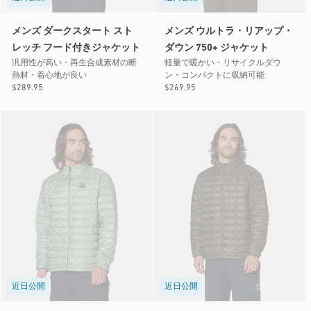
メンズ ダークスタート スト
メンズ ウルトラ・リアップ・
レッチ フード付きジャケット
ダウン 750+ ジャケット
汎用性が高い・再生合成素材の断
軽量で暖かい・リサイクルダウ
熱材・着心地が良い
ン・コンパクトに収納可能
通
$289.95
通
$269.95
常
常
価
価
格
格
近日公開
近日公開