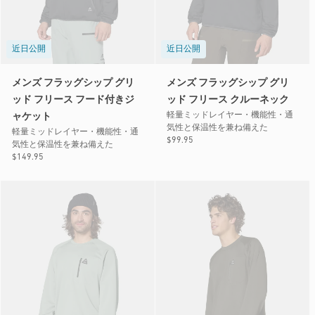
近日公開
近日公開
メンズ フラッグシップ グリ
メンズ フラッグシップ グリ
ッド フリース フード付きジ
ッド フリース クルーネック
軽量ミッドレイヤー・機能性・通
ャケット
気性と保温性を兼ね備えた
軽量ミッドレイヤー・機能性・通
通
$99.95
気性と保温性を兼ね備えた
常
通
$149.95
価
常
格
価
格