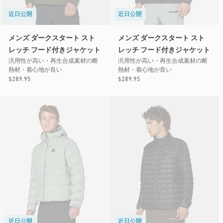
近日公開
近日公開
メンズ ダークスタート スト
メンズ ダークスタート スト
レッチ フード付きジャケット
レッチ フード付きジャケット
汎用性が高い・再生合成素材の断
汎用性が高い・再生合成素材の断
熱材・着心地が良い
熱材・着心地が良い
通
$289.95
通
$289.95
常
常
価
価
格
格
近日公開
近日公開