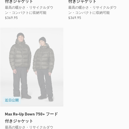
付きジャケット
付きジャケット
最高の暖かさ・リサイクルダウ
最高の暖かさ・リサイクルダウ
ン・コンパクトに収納可能
ン・コンパクトに収納可能
通
$369.95
通
$369.95
常
常
価
価
格
格
近日公開
Max Re-Up Down 750+ フード
付きジャケット
最高の暖かさ・リサイクルダウ