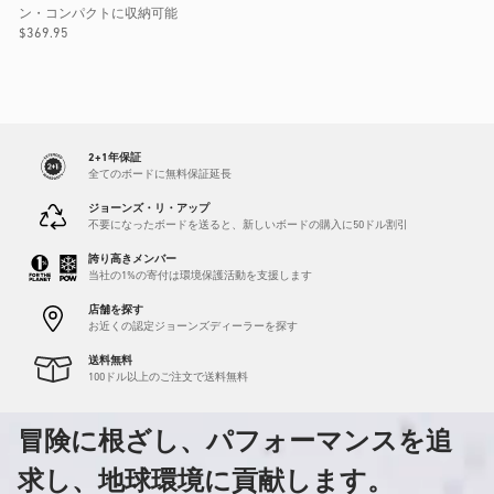
ン・コンパクトに収納可能
通
$369.95
常
価
格
2+1年保証
全てのボードに無料保証延長
ジョーンズ・リ・アップ
不要になったボードを送ると、新しいボードの購入に50ドル割引
誇り高きメンバー
当社の1%の寄付は環境保護活動を支援します
店舗を探す
お近くの認定ジョーンズディーラーを探す
送料無料
100ドル以上のご注文で送料無料
冒険に根ざし、パフォーマンスを追
求し、地球環境に貢献します。