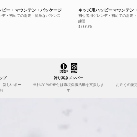
価
格
ッピー・マウンテン・パッケージ
キッズ用ハッピーマウンテン
ンデ・初めての滑走・簡単なバランス
初心者用ゲレンデ・初めての滑走・
練習
通
$269.95
常
価
格
ップ
誇り高きメンバー
、新しいボー
当社の1%の寄付は環境保護活動を支援しま
お近くの認
割引
す