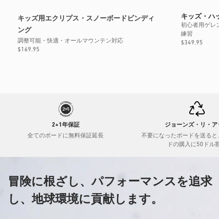
価
格
キッズ・ハ
キッズ用エクリプス・スノーボードビンディ
初心者用ゲレ
ング
練習
調整可能・快適・オールマウンテン対応
通
$349.95
通
$169.95
常
常
価
価
格
格
2+1年保証
ジョーンズ・リ・ア
全てのボードに無料保証延長
不要になったボードを送ると
ドの購入に50ドル
冒険に根ざし、パフォーマンスを追求
し、地球環境に貢献します。