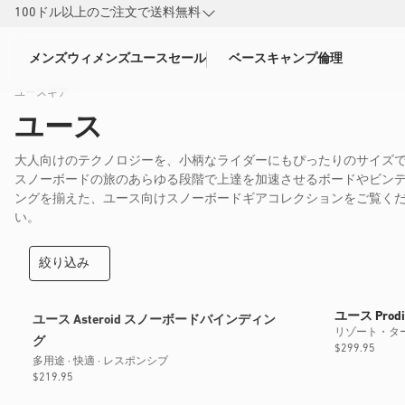
ン
100ドル以上のご注文で送料無料
ツ
に
メンズ
ウィメンズ
ユース
セール
ベースキャンプ
倫理
進
ユースギア
む
ユース
大人向けのテクノロジーを、小柄なライダーにもぴったりのサイズ
スノーボードの旅のあらゆる段階で上達を加速させるボードやビン
ングを揃えた、ユース向けスノーボードギアコレクションをご覧く
い。
絞り込み
ユース Pro
ユース Asteroid スノーボードバインディン
リゾート・タ
グ
通
$299.95
多用途 · 快適 · レスポンシブ
常
通
$219.95
価
常
新型モデル
近日公開
格