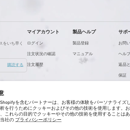
マイアカウント
製品ヘルプ
サポ
ログイン
製品登録
お問
ースをいち早く
注文状況の確認
マニュアル
ヘル
注文履歴
返品
購読する
保証
店舗
同意
Shopifyを含むパートナーは、お客様の体験をパーソナライズ
析を行うためにクッキーおよびその他の技術を使用します。お
、これらの目的でクッキーやその他の技術を使用することはあ
、当社の
プライバシーポリシー
ィ
法的事項