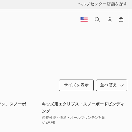
ヘルプセンター
店舗を探す
サイズを表示
近日公開
テン」スノーボ
キッズ用エクリプス・スノーボードビンディ
ング
調整可能・快適・オールマウンテン対応
通
$169.95
常