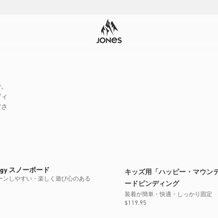
で。
ディ
ださ
新型モデル
digy スノーボード
キッズ用「ハッピー・マウン
ーンしやすい・楽しく遊び心のある
ードビンディング
装着が簡単・快適・しっかり固定
通
$119.95
常
近日公開