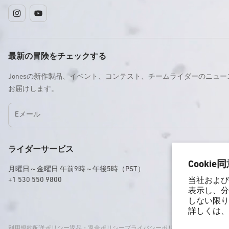
イ
YouTube
ン
ス
タ
最新の冒険をチェックする
グ
Jonesの新作製品、イベント、コンテスト、チームライダーのニュ
ラ
お届けします。
ム
Eメール
ライダーサービス
Cookie
月曜日～金曜日 午前9時～午後5時（PST）
+1 530 550 9800
当社および
表示し、分
しない限り
詳しくは
利用規約
配送ポリシー
返品・返金ポリシー
プライバシーポリシー
アクセシビリテ