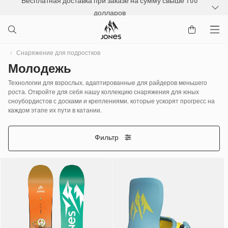
Бесплатная доставка при заказе на сумму свыше 100
РЕЙТИ К
долларов
ДЕРЖАНИЮ
Снаряжение для подростков
Молодежь
Технологии для взрослых, адаптированные для райдеров меньшего
роста. Откройте для себя нашу коллекцию снаряжения для юных
сноубордистов с досками и креплениями, которые ускорят прогресс на
каждом этапе их пути в катании.
Фильтр