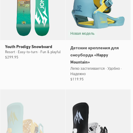
Новая модель
Youth Prodigy Snowboard
Детские крепления для
Resort · Easy-to-turn · Fun & playful
сноуборда «Happy
Обычная
$299.95
Mountain»
цена
Легко застегивается · Удобно ·
Надежно
Обычная
$119.95
цена