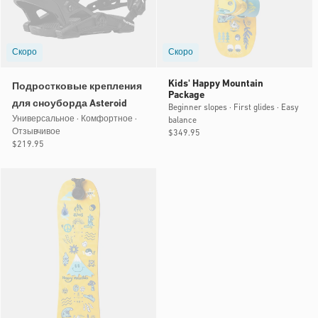
Скоро
Скоро
Kids' Happy Mountain
Подростковые крепления
Package
для сноуборда Asteroid
Beginner slopes · First glides · Easy
Универсальное · Комфортное ·
balance
Отзывчивое
Обычная
$349.95
Обычная
$219.95
цена
цена