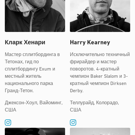
Кларк Хенари
Harry Kearney
Мастер сплитбординга в
Исключительно техничный
Тетонах, гид по
фрирайдер и мастер
сплитбордингу Exum и
поворотов. 4-кратный
местный житель
чемпион Baker Slalom и 3-
национального парка
кратный чемпион Dirksen
Гранд-Тетон.
Derby.
Джексон-Хоул, Вайоминг,
Теллурайд, Колорадо,
США
США