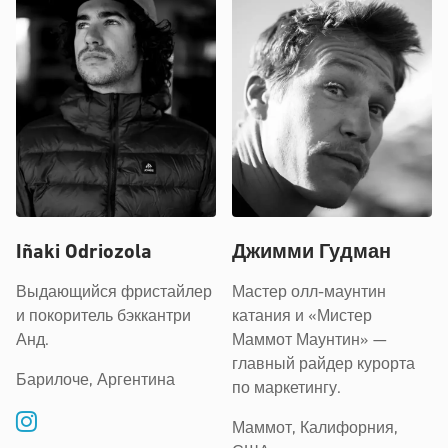
Iñaki Odriozola
Джимми Гудман
Выдающийся фристайлер
Мастер олл-маунтин
и покоритель бэккантри
катания и «Мистер
Анд.
Маммот Маунтин» —
главный райдер курорта
Барилоче, Аргентина
по маркетингу.
Маммот, Калифорния,