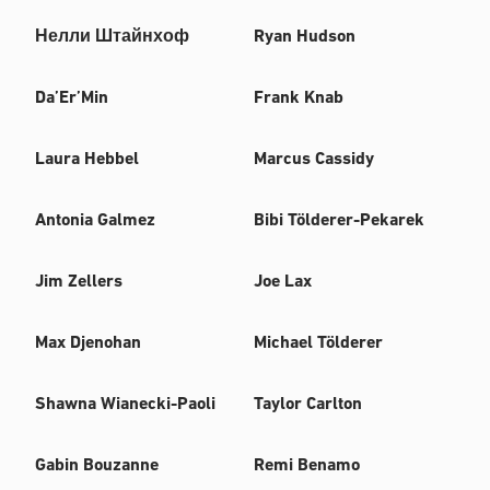
Нелли Штайнхоф
Ryan Hudson
Da’Er’Min
Frank Knab
Laura Hebbel
Marcus Cassidy
Antonia Galmez
Bibi Tölderer-Pekarek
Jim Zellers
Joe Lax
Max Djenohan
Michael Tölderer
Shawna Wianecki-Paoli
Taylor Carlton
Gabin Bouzanne
Remi Benamo