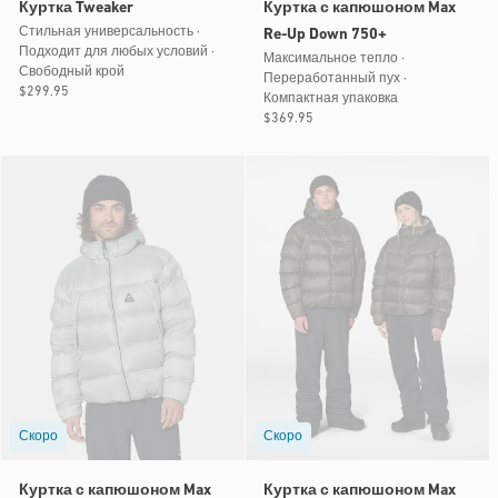
Куртка Tweaker
Куртка с капюшоном Max
Стильная универсальность ·
Re-Up Down 750+
Подходит для любых условий ·
Максимальное тепло ·
Свободный крой
Переработанный пух ·
Обычная
$299.95
Компактная упаковка
цена
Обычная
$369.95
цена
Скоро
Скоро
Куртка с капюшоном Max
Куртка с капюшоном Max