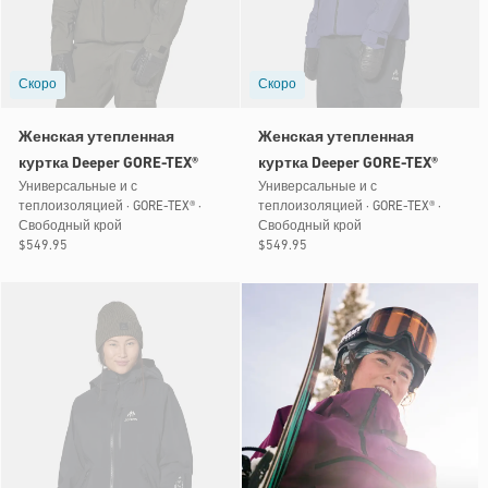
Скоро
Скоро
Женская утепленная
Женская утепленная
куртка Deeper GORE-TEX®
куртка Deeper GORE-TEX®
Универсальные и с
Универсальные и с
теплоизоляцией · GORE-TEX® ·
теплоизоляцией · GORE-TEX® ·
Свободный крой
Свободный крой
Обычная
$549.95
Обычная
$549.95
цена
цена