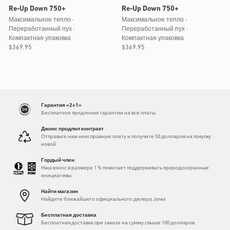
Re-Up Down 750+
Re-Up Down 750+
Максимальное тепло ·
Максимальное тепло ·
Переработанный пух ·
Переработанный пух ·
Компактная упаковка
Компактная упаковка
Обычная
$369.95
Обычная
$369.95
цена
цена
Гарантия «2+1»
Бесплатное продление гарантии на все платы
Джонс продлил контракт
Отправьте нам неисправную плату и получите 50 долларов на покупку
новой
Гордый член
Наш взнос в размере 1 % помогает поддерживать природоохранные
инициативы
Найти магазин
Найдите ближайшего официального дилера Jones
Бесплатная доставка
Бесплатная доставка при заказе на сумму свыше 100 долларов