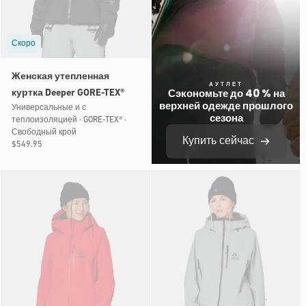
Скоро
Женская утепленная
АУТЛЕТ
Сэкономьте до 40 % на
куртка Deeper GORE-TEX®
верхней одежде прошлого
Универсальные и с
сезона
теплоизоляцией · GORE-TEX® ·
Свободный крой
Купить сейчас
Обычная
$549.95
цена