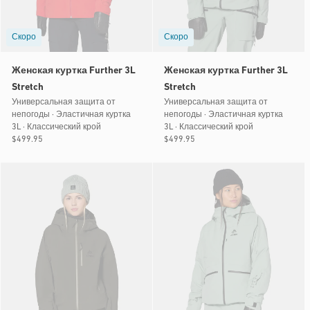
Скоро
Скоро
Женская куртка Further 3L
Женская куртка Further 3L
Stretch
Stretch
Универсальная защита от
Универсальная защита от
непогоды · Эластичная куртка
непогоды · Эластичная куртка
3L · Классический крой
3L · Классический крой
Обычная
$499.95
Обычная
$499.95
цена
цена