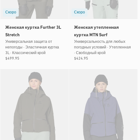
Скоро
Скоро
Женская куртка Further 3L
Женская утепленная
Stretch
куртка MTN Surf
Универсальная защита от
Универсальность для любых
непогоды · Эластичная куртка
погодных условий · Утепленная
3L · Классический крой
· Свободный крой
Обычная
$499.95
Обычная
$424.95
цена
цена