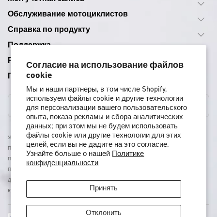
Обслуживание мотоциклистов
Справка по продукту
Поддержка
Руководства по снаряжению
Согласие на использование файлов
cookie
Программы
Мы и наши партнеры, в том числе Shopify,
используем файлы cookie и другие технологии
Соединенные Штаты
для персонализации вашего пользовательского
опыта, показа рекламы и сбора аналитических
данных; при этом мы не будем использовать
файлы cookie или другие технологии для этих
Условия Использования
целей, если вы не дадите на это согласие.
Политика Доставки
Узнайте больше о нашей
Политике
Политика Возврата И Возмещения
конфиденциальности
Политика Конфиденциальности
Доступность
Принять
Юридическая Информация
Отклонить