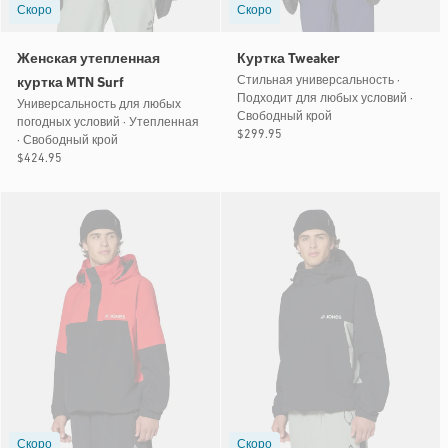
Скоро
Скоро
Женская утепленная
Куртка Tweaker
Стильная универсальность ·
куртка MTN Surf
Подходит для любых условий ·
Универсальность для любых
Свободный крой
погодных условий · Утепленная
Обычная
$299.95
· Свободный крой
цена
Обычная
$424.95
цена
Скоро
Скоро