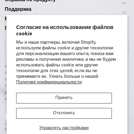
Справка по продукту
Поддержка
Руководства по снаряжению
Согласие на использование файлов
Программы
cookie
Мы и наши партнеры, включая Shopify,
Соединенные Штаты
используем файлы cookie и другие технологии
для персонализации вашего опыта, показа вам
рекламы и получения аналитики, и мы не будем
использовать файлы cookie или другие
Условия Использования
технологии для этих целей, если вы не
Политика Доставки
принимаете их. Узнать больше о нашей
Политика Возврата И Возмещения
Политике конфиденциальности
Политика Конфиденциальности
Доступность
Принять
Юридическая Информация
Отклонить
Способы
оплаты
Jones - Nidecker US Inc, 11253 Brockway Rd офис E202, Калифорния, Труки, Соединенные
Управлять настройками
Штаты