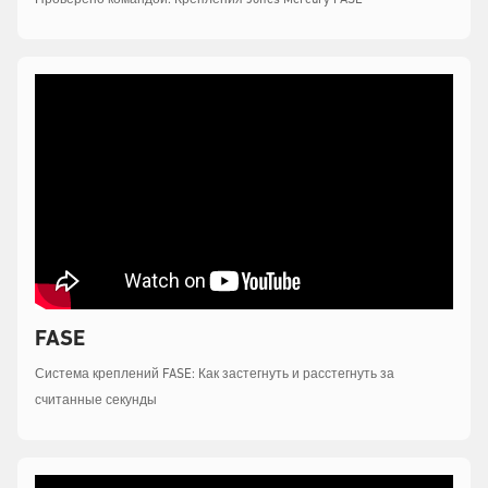
Проверено командой: Крепления Jones Mercury FASE
FASE
Система креплений FASE: Как застегнуть и расстегнуть за
считанные секунды