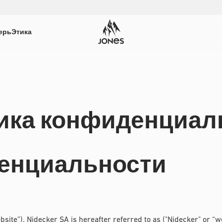
ерь
Этика
ика конфиденциал
енциальности
bsite”). Nidecker SA is hereafter referred to as ("Nidecker" or “w