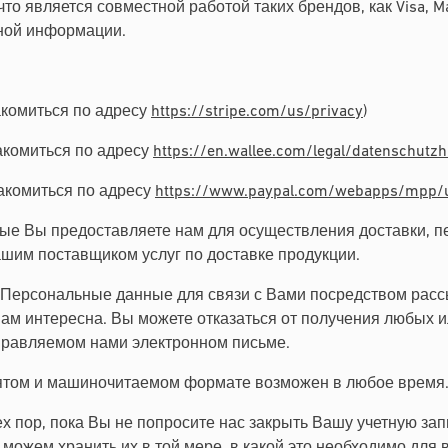
о является совместной работой таких брендов, как Visa, Mas
жной информации.
акомиться по адресу
https://stripe.com/us/privacy
)
акомиться по адресу
https://en.wallee.com/legal/datenschutz
накомиться по адресу
https://www.paypal.com/webapps/mpp/ua
орые Вы предоставляете нам для осуществления доставки, пе
им поставщиком услуг по доставке продукции.
Персональные данные для связи с Вами посредством расс
ам интересна. Вы можете отказаться от получения любых ил
тправляемом нами электронном письме.
ятом и машиночитаемом формате возможен в любое время
ор, пока Вы не попросите нас закрыть Вашу учетную запись