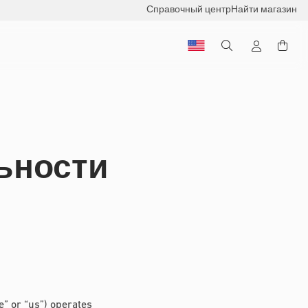
Справочный центр
Найти магазин
ьности
e” or “us”) operates