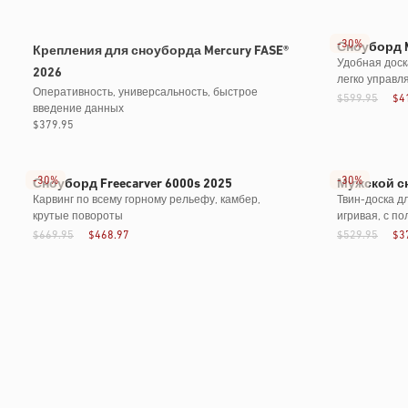
Билеты распроданы
-
30%
Сноуборд M
Крепления для сноуборда Mercury FASE®
Удобная доск
2026
легко управл
Оперативность, универсальность, быстрое
$599.95
$4
введение данных
Обычная
$379.95
цена
-
30%
-
30%
Сноуборд Freecarver 6000s 2025
Мужской сн
Карвинг по всему горному рельефу, камбер,
Твин-доска д
крутые повороты
игривая, с п
$669.95
$468.97
$529.95
$3