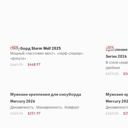
-
30%
-
30%
Сноуборд Storm Wolf 2025
Крепления 
Мощный «ласточкин хвост», «серф-слашер»,
Series 2026
«флоути»
В стиле серф
$669.95
$468.97
удобные
$379.95
$2
Билеты распроданы
Билеты расп
Мужские крепления для сноуборда
Мужские к
Mercury 2026
Mercury 20
Динамичность · Маневренность · Комфорт
Динамичность
$359.95
$251.97
$359.95
$2