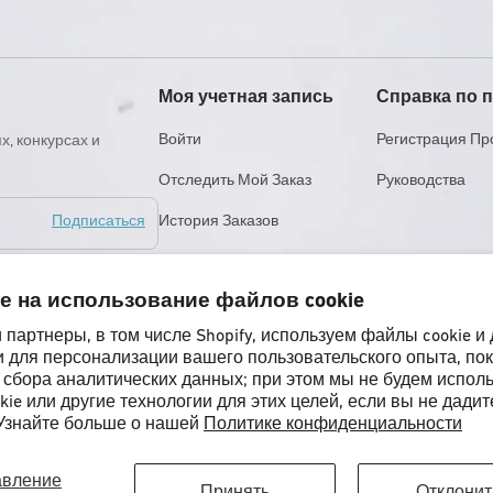
Моя учетная запись
Справка по 
Войти
Регистрация Пр
х, конкурсах и
Отследить Мой Заказ
Руководства
История Заказов
Подписаться
е на использование файлов cookie
партнеры, в том числе Shopify, используем файлы cookie и 
артному времени (PST)
и для персонализации вашего пользовательского опыта, по
 сбора аналитических данных; при этом мы не будем испол
ie или другие технологии для этих целей, если вы не дадит
 Узнайте больше о нашей
Политике конфиденциальности
ния
Политика Конфиденциальности
Доступность
Юридическая Информация
авление
Принять
Отклонит