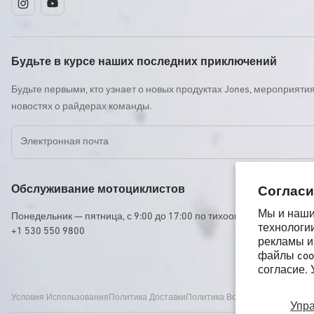
Instagram
YouTube
Будьте в курсе наших последних приключений
Будьте первыми, кто узнает о новых продуктах Jones, мероприятия
новостях о райдерах команды.
Электронная почта
Обслуживание мотоциклистов
Согласи
Мы и наши 
Понедельник — пятница, с 9:00 до 17:00 по тихоокеанскому станд
технологи
+1 530 550 9800
рекламы и
файлы cook
согласие.
Условия Использования
Политика Доставки
Политика Возврата И Возмеще
Упр