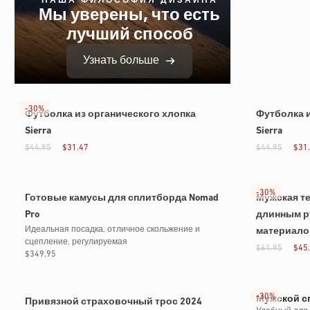
Мы уверены, что есть
лучший способ
Узнать больше
-
30%
Футболка из органического хлопка
Футболка и
Sierra
Sierra
$44.95
$31.47
$44.95
$31
-
30%
Готовые камусы для сплитборда Nomad
Мужская те
Pro
длинным р
Идеальная посадка, отличное скольжение и
материало
сцепление, регулируемая
$64.95
$45
Обычная
$349.95
цена
Новая форма
-
30%
Мужской сп
Привязной страховочный трос 2024