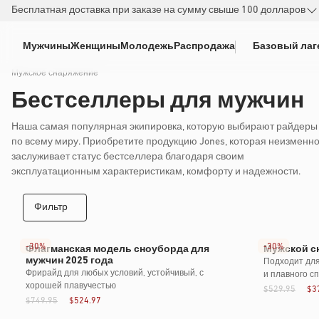
РЕЙТИ К
Бесплатная доставка при заказе на сумму свыше 100 долларов
ДЕРЖАНИЮ
Мужчины
Женщины
Молодежь
Распродажа
Базовый лаг
Мужское снаряжение
Бестселлеры для мужчин
Наша самая популярная экипировка, которую выбирают райдеры
по всему миру. Приобретите продукцию Jones, которая неизменн
заслуживает статус бестселлера благодаря своим
эксплуатационным характеристикам, комфорту и надежности.
Фильтр
Новая форма
-
30%
-
30%
Флагманская модель сноуборда для
Мужской сн
мужчин 2025 года
Подходит для
Фрирайд для любых условий, устойчивый, с
и плавного сп
хорошей плавучестью
$529.95
$3
$749.95
$524.97