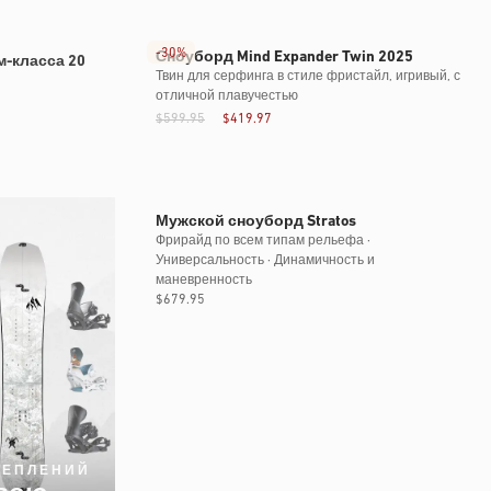
цена
-
30%
Сноуборд Mind Expander Twin 2025
-класса 20
Твин для серфинга в стиле фристайл, игривый, с
отличной плавучестью
$599.95
$419.97
Мужской сноуборд Stratos
Фрирайд по всем типам рельефа ·
Универсальность · Динамичность и
маневренность
Обычная
$679.95
цена
РЕПЛЕНИЙ