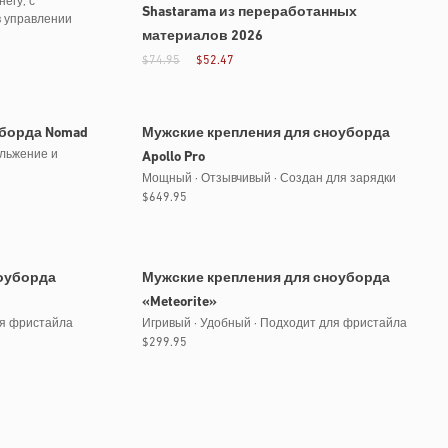
егу, с
Shastarama из переработанных
в управлении
материалов 2026
$74.95
$52.47
борда Nomad
Мужские крепления для сноуборда
ольжение и
Apollo Pro
Мощный · Отзывчивый · Создан для зарядки
Обычная
$649.95
цена
оуборда
Мужские крепления для сноуборда
«Meteorite»
ля фристайла
Игривый · Удобный · Подходит для фристайла
Обычная
$299.95
цена