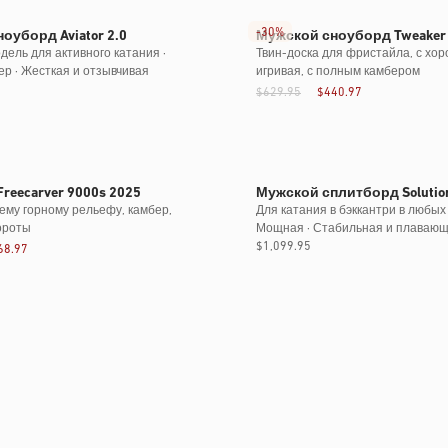
-
30%
оуборд Aviator 2.0
Мужской сноуборд Tweaker 
дель для активного катания ·
Твин-доска для фристайла, с хор
р · Жесткая и отзывчивая
игривая, с полным камбером
$629.95
$440.97
reecarver 9000s 2025
Мужской сплитборд Solutio
сему горному рельефу, камбер,
Для катания в бэккантри в любых 
ороты
Мощная · Стабильная и плаваю
Обычная
$1,099.95
68.97
цена