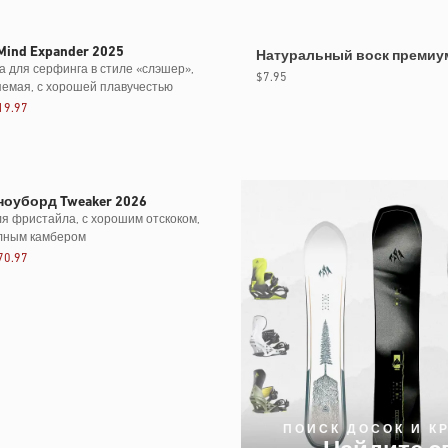
цена
ind Expander 2025
Натуральный воск премиум
а для серфинга в стиле «слэшер»,
Обычная
$7.95
яемая, с хорошей плавучестью
цена
19.97
оуборд Tweaker 2026
ля фристайла, с хорошим отскоком,
олным камбером
70.97
ПОИСК ДОСОК И К