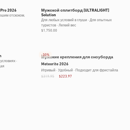
Pro 2026
Мужской сплитборд [ULTRALIGHT]
Solution
ошим отскоком,
Для любых условий в глуши · Для опытных
туристов · Легкий вес
Обычная
$1,750.00
цена
-
30%
n
Мужские крепления для сноуборда
условиях ·
Meteorite 2026
щая
Игривый · Удобный · Подходит для фристайла
$319.95
$223.97