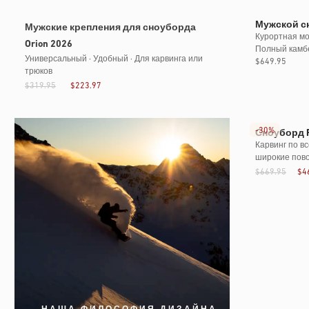
Мужской сн
Мужские крепления для сноуборда
Курортная мо
Orion 2026
Полный камбе
Универсальный · Удобный · Для карвинга или
Обычная
$649.95
трюков
цена
$319.95
$223.97
-
30%
Сноуборд F
Карвинг по в
широкие пов
$669.95
$4
НАША ФИЛОСОФИЯ ДИЗАЙНА