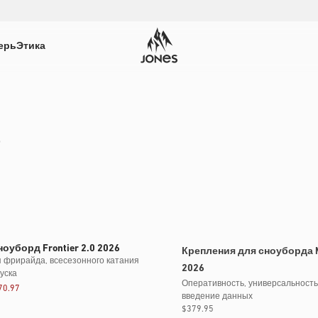
ерь
Этика
о
Билеты распроданы
оуборд Frontier 2.0 2026
Крепления для сноуборда M
 фрирайда, всесезонного катания
2026
уска
Оперативность, универсальность
70.97
введение данных
Обычная
$379.95