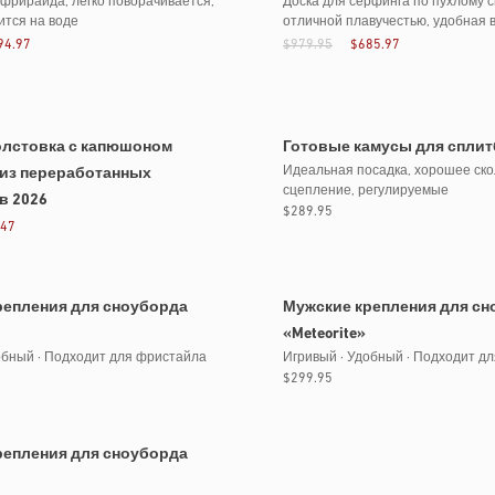
фрирайда, легко поворачивается,
Доска для серфинга по пухлому сн
тся на воде
отличной плавучестью, удобная 
94.97
$979.95
$685.97
олстовка с капюшоном
Готовые камусы для сплит
Идеальная посадка, хорошее ск
 из переработанных
сцепление, регулируемые
в 2026
Обычная
$289.95
.47
цена
репления для сноуборда
Мужские крепления для сн
«Meteorite»
обный · Подходит для фристайла
Игривый · Удобный · Подходит д
Обычная
$299.95
цена
репления для сноуборда