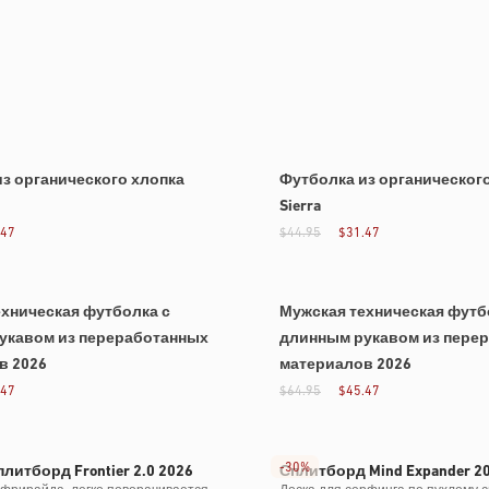
з органического хлопка
Футболка из органическог
Sierra
.47
$44.95
$31.47
хническая футболка с
Мужская техническая футб
укавом из переработанных
длинным рукавом из пере
в 2026
материалов 2026
.47
$64.95
$45.47
-
30%
литборд Frontier 2.0 2026
Сплитборд Mind Expander 2