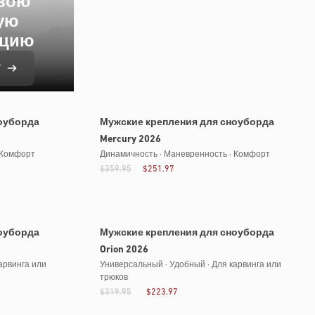
свою
ую
ацию
т
Билеты распроданы
оуборда
Мужские крепления для сноуборда
Mercury 2026
 Комфорт
Динамичность · Маневренность · Комфорт
$359.95
$251.97
оуборда
Мужские крепления для сноуборда
Orion 2026
арвинга или
Универсальный · Удобный · Для карвинга или
трюков
$319.95
$223.97
Сверхлегкий