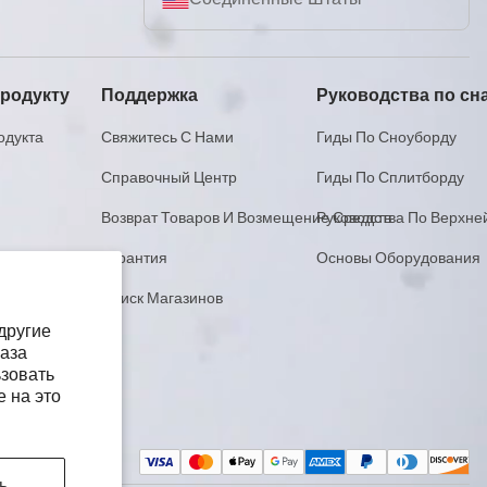
продукту
Поддержка
Руководства по с
одукта
Свяжитесь С Нами
Гиды По Сноуборду
Справочный Центр
Гиды По Сплитборду
Возврат Товаров И Возмещение Средств
Руководства По Верхне
Гарантия
Основы Оборудования
Поиск Магазинов
другие
каза
ьзовать
е на это
Способы
ь
оплаты