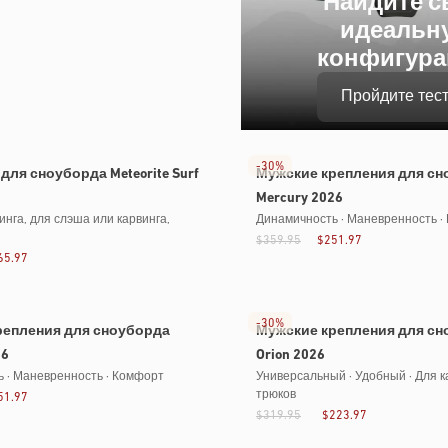
Найдите 
идеальн
конфигур
Пройдите тес
-
30%
для сноуборда Meteorite Surf
Мужские крепления для сн
Mercury 2026
инга, для слэша или карвинга,
Динамичность · Маневренность ·
$359.95
$251.97
65.97
роданы
-
30%
репления для сноуборда
Мужские крепления для сн
26
Orion 2026
 · Маневренность · Комфорт
Универсальный · Удобный · Для к
трюков
51.97
$319.95
$223.97
Серия Pro