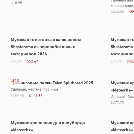
Удобный для 
Обычная
$10.95
хорошо держи
цена
$849.95
$5
Мужская толстовка с капюшоном
Мужская т
Shastarama из переработанных
Shastarama
материалов 2026
материало
$74.95
$52.47
$74.95
$52
Скоро
-
30%
Трекинговые палки Talon Splitboard 2025
Мужские к
Удобные, жесткие, прочные
«Meteorite»
$159.95
$111.97
Игривый · Уд
Обычная
$299.95
цена
Мужские крепления для сноуборда
Мужские к
«Meteorite»
«Meteorite»