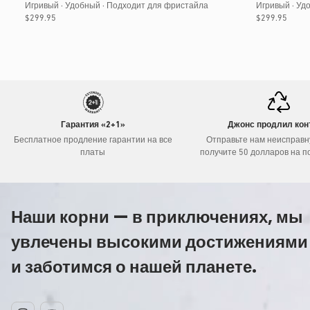
Игривый · Удобный · Подходит для фристайла
Игривый · Уд
Обычная
$299.95
Обычная
$299.95
цена
цена
Гарантия «2+1»
Джонс продлил кон
Бесплатное продление гарантии на все
Отправьте нам неисправн
платы
получите 50 долларов на п
Наши корни — в приключениях, мы
увлечены высокими достижениями
и заботимся о нашей планете.