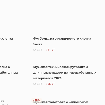
о хлопка
Футболка из органического хлопка
Sierra
$44.95
$31.47
олка с
Мужская техническая футболка с
работанных
длинным рукавом из переработанных
материалов 2026
$64.95
$45.47
-
30%
025
Мужская толстовка с капюшоном