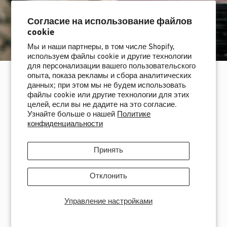
Согласие на использование файлов
cookie
Мы и наши партнеры, в том числе Shopify,
используем файлы cookie и другие технологии
для персонализации вашего пользовательского
опыта, показа рекламы и сбора аналитических
данных; при этом мы не будем использовать
СТАНЬТЕ ЧАСТЬЮ ИЗМЕНЕНИЙ
файлы cookie или другие технологии для этих
целей, если вы не дадите на это согласие.
Как вернуть свой
Узнайте больше о нашей
Политике
конфиденциальности
сноуборд для
переработки
Принять
Отклонить
Будущее технологии Re-Up™ Tech зависит от
Управление настройками
обеспечения стабильного притока отслуживших
свой срок сноубордов для переработки. Чем