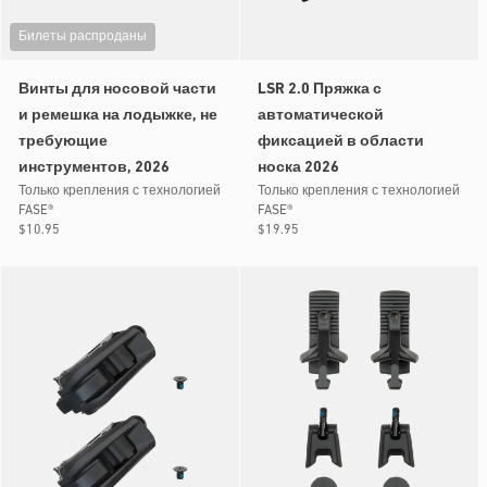
Билеты распроданы
Винты для носовой части
LSR 2.0 Пряжка с
и ремешка на лодыжке, не
автоматической
требующие
фиксацией в области
инструментов, 2026
носка 2026
Только крепления с технологией
Только крепления с технологией
FASE®
FASE®
Обычная
$10.95
Обычная
$19.95
цена
цена