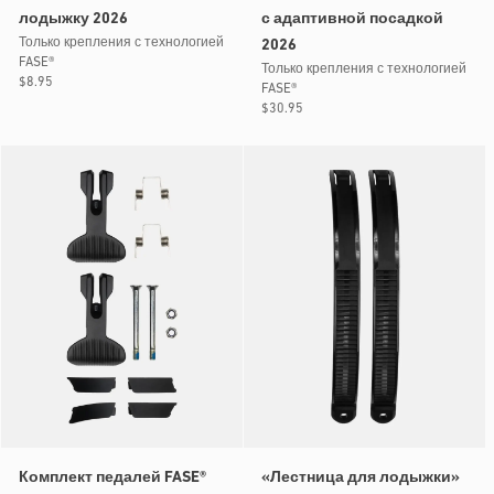
лодыжку 2026
с адаптивной посадкой
Только крепления с технологией
2026
FASE®
Только крепления с технологией
Обычная
$8.95
FASE®
цена
Обычная
$30.95
цена
Комплект педалей FASE®
«Лестница для лодыжки»