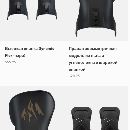
Высокая спинка Dynamic
Правая асимметричная
Flex (пара)
модель из льна и
Обычная
$55.95
углеволокна с широкой
цена
спинкой
Обычная
$20.95
цена