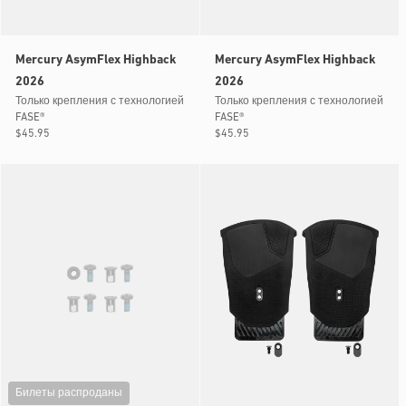
Mercury AsymFlex Highback
Mercury AsymFlex Highback
2026
2026
Только крепления с технологией
Только крепления с технологией
FASE®
FASE®
Обычная
$45.95
Обычная
$45.95
цена
цена
Билеты распроданы