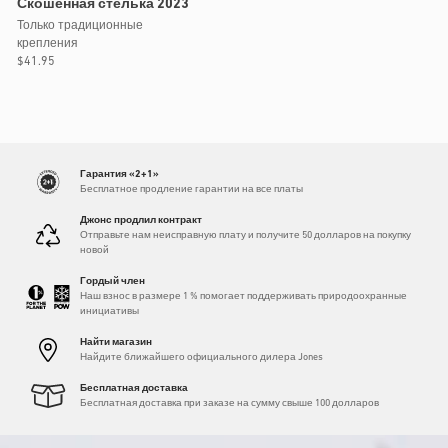
Скошенная стелька 2023
Только традиционные
крепления
Обычная
$41.95
цена
Гарантия «2+1»
Бесплатное продление гарантии на все платы
Джонс продлил контракт
Отправьте нам неисправную плату и получите 50 долларов на покупку
новой
Гордый член
Наш взнос в размере 1 % помогает поддерживать природоохранные
инициативы
Найти магазин
Найдите ближайшего официального дилера Jones
Бесплатная доставка
Бесплатная доставка при заказе на сумму свыше 100 долларов