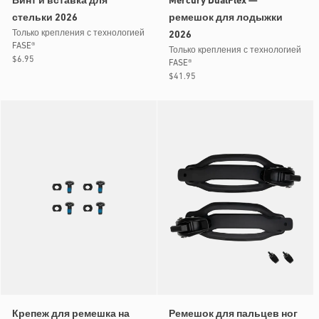
Винт и вставка для
Mercury DualFlex —
стельки 2026
ремешок для лодыжки
Только крепления с технологией
2026
FASE®
Только крепления с технологией
Обычная
$6.95
FASE®
цена
Обычная
$41.95
цена
Крепеж для ремешка на
Ремешок для пальцев ног