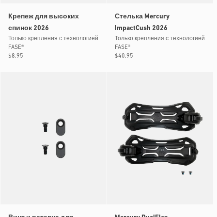
Крепеж для высоких
Стелька Mercury
спинок 2026
ImpactCush 2026
Только крепления с технологией
Только крепления с технологией
FASE®
FASE®
Обычная
$8.95
Обычная
$40.95
цена
цена