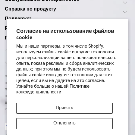
Справка по продукту
Поддержка
Руководства по снаряжению
Согласие на использование файлов
cookie
Программы
Мы и наши партнеры, в том числе Shopify,
используем файлы cookie и другие технологии
Соединенные Штаты
для персонализации вашего пользовательского
опыта, показа рекламы и сбора аналитических
данных; при этом мы не будем использовать
файлы cookie или другие технологии для этих
Условия Использования
целей, если вы не дадите на это согласие.
Политика Доставки
Узнайте больше о нашей
Политике
Политика Возврата И Возмещения
конфиденциальности
Политика Конфиденциальности
Доступность
Принять
Юридическая Информация
Отклонить
Способы
оплаты
Jones - Nidecker US Inc, 11253 Brockway Rd офис E202, Калифорния, Труки, Соединенные