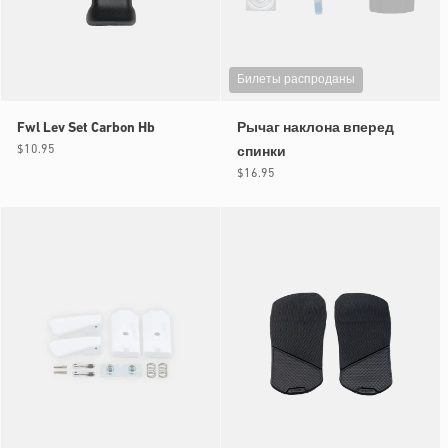
Билеты распроданы
Fwl Lev Set Carbon Hb
Рычаг наклона вперед
Обычная
$10.95
спинки
цена
Обычная
$16.95
цена