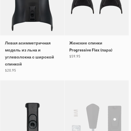
Левая асимметричная
Женские спинки
модель из льна и
Progressive Flex (пара)
Обычная
$59.95
углеволокна с широкой
цена
спинкой
Обычная
$20.95
цена