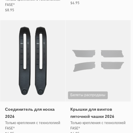
Обычная
$6.95
FASE®
цена
Обычная
$8.95
цена
Билеты распроданы
Соединитель для носка
Крышки для винтов
2026
пяточной чашки 2026
Только крепления с технологией
Только крепления с технологией
FASE®
FASE®