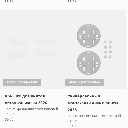
Обычная
$6.95
Обычная
$6.95
цена
цена
Билеты распроданы
Билеты распроданы
Крышки для винтов
Универсальный
пяточной чашки 2026
монтажный диск и винты
Только крепления с технологией
2026
FASE®
Только крепления с технологией
Обычная
$6.95
FASE®
цена
Обычная
$16.95