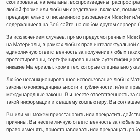
скопированы, напечатаны, воспроизведены, распростра
любой форме или любыми средствами, включая, помимо 
предварительного письменного разрешения Nidecker и/
содержащиеся на Веб-сайте, на любом другом сервере б
За исключением случаев, прямо предусмотренных Nideck
на Материалы, в рамках любых прав интеллектуальной со
единоличную ответственность за получение любых таки
протестированы, сертифицированы или аутентифицированы
никакие Материалы, кроме тех, которые специально указ
Любое несанкционированное использование любых Матер
законы о конфиденциальности и публичности, и/или пра
международные законы. Вы несете ответственность за с
такой информации и к вашему компьютеру. Вы соглашает
Вы или мы можем приостановить или прекратить действи
причины. Вы несете личную ответственность за любые з
право изменять, приостанавливать или прекращать рабо