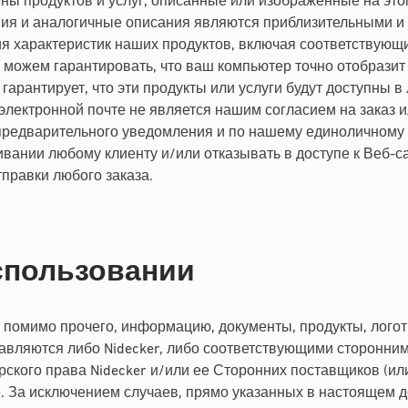
цены продуктов и услуг, описанные или изображенные на эт
ия и аналогичные описания являются приблизительными и 
я характеристик наших продуктов, включая соответствующие
 можем гарантировать, что ваш компьютер точно отобразит 
е гарантирует, что эти продукты или услуги будут доступны
 электронной почте не является нашим согласием на зака
з предварительного уведомления и по нашему единоличному
живании любому клиенту и/или отказывать в доступе к Веб-
правки любого заказа.
спользовании
помимо прочего, информацию, документы, продукты, логоти
тавляются либо Nidecker, либо соответствующими сторонни
рского права Nidecker и/или ее Сторонних поставщиков (
. За исключением случаев, прямо указанных в настоящем д