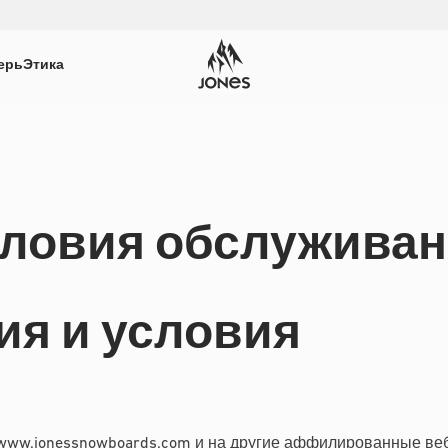
ерь
Этика
ловия обслужива
ия и условия
/www.jonessnowboards.com и на другие аффилированные веб