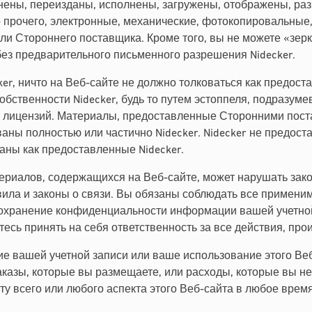
нены, переизданы, исполнены, загружены, отображены, р
прочего, электронные, механические, фотокопировальные,
или Стороннего поставщика. Кроме того, вы не можете «зе
ез предварительного письменного разрешения Nidecker.
er, ничто на Веб-сайте не должно толковаться как предост
бственности Nidecker, будь то путем эстоппеля, подразум
х лицензий. Материалы, предоставленные Сторонними пос
 полностью или частично Nidecker. Nidecker не предоставл
аны как предоставленные Nidecker.
иалов, содержащихся на Веб-сайте, может нарушать закон
вила и законы о связи. Вы обязаны соблюдать все примен
охранение конфиденциальности информации вашей учетной з
есь принять на себя ответственность за все действия, пр
е вашей учетной записи или ваше использование этого Веб
аказы, которые вы размещаете, или расходы, которые вы н
ту всего или любого аспекта этого Веб-сайта в любое врем