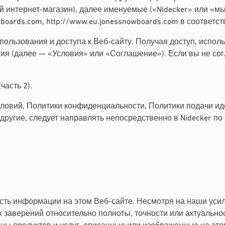
ий интернет-магазин), далее именуемые («Nidecker» или «м
wboards.com, http://www.eu.jonessnowboards.com в соответс
ользования и доступа к Веб-сайту. Получая доступ, испол
ия (далее — «Условия» или «Соглашение»). Если вы не сог
часть 2).
овий, Политики конфиденциальности, Политики подачи идей
 другие, следует направлять непосредственно в Nidecker по
ость информации на этом Веб-сайте. Несмотря на наши уси
х заверений относительно полноты, точности или актуальн