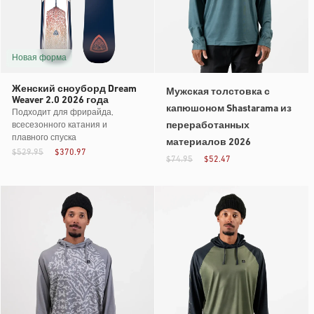
Новая форма
Женский сноуборд Dream
Мужская толстовка с
Weaver 2.0 2026 года
капюшоном Shastarama из
Подходит для фрирайда,
переработанных
всесезонного катания и
плавного спуска
материалов 2026
$529.95
$370.97
$74.95
$52.47