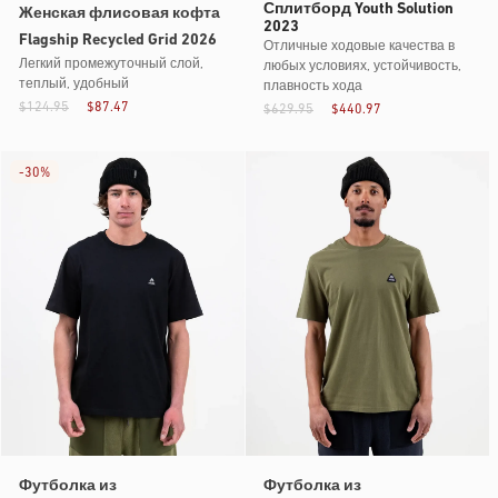
Сплитборд Youth Solution
Женская флисовая кофта
2023
Flagship Recycled Grid 2026
Отличные ходовые качества в
Легкий промежуточный слой,
любых условиях, устойчивость,
теплый, удобный
плавность хода
$124.95
$87.47
$629.95
$440.97
-
30%
Футболка из
Футболка из