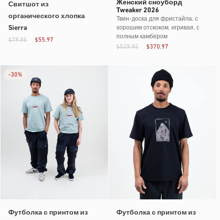
Женский сноуборд
Свитшот из
Tweaker 2026
органического хлопка
Твин-доска для фристайла, с
Sierra
хорошим отскоком, игривая, с
полным камбером
$79.95
$55.97
$529.95
$370.97
-
30%
Футболка с принтом из
Футболка с принтом из