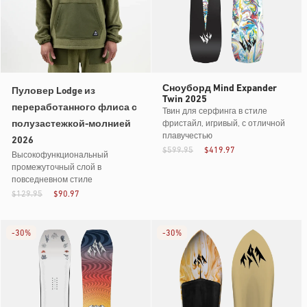
Сноуборд Mind Expander
Пуловер Lodge из
Twin 2025
переработанного флиса с
Твин для серфинга в стиле
полузастежкой-молнией
фристайл, игривый, с отличной
плавучестью
2026
$599.95
$419.97
Высокофункциональный
промежуточный слой в
повседневном стиле
$129.95
$90.97
-
30%
-
30%