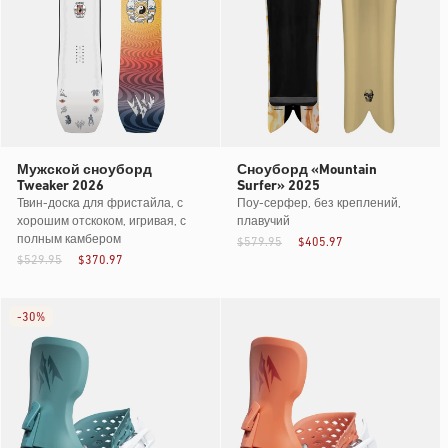
Мужской сноуборд
Сноуборд «Mountain
Tweaker 2026
Surfer» 2025
Твин-доска для фристайла, с
Поу-серфер, без креплений,
хорошим отскоком, игривая, с
плавучий
полным камбером
$579.95
$405.97
$529.95
$370.97
-
30%