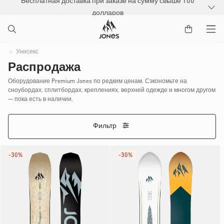
Бесплатная доставка при заказе на сумму свыше 100
РЕЙТИ К
долларов
ДЕРЖАНИЮ
Унисекс
Распродажа
Оборудование Premium Jones по редким ценам. Сэкономьте на
сноубордах, сплитбордах, креплениях, верхней одежде и многом другом
— пока есть в наличии.
Фильтр
-
30%
-
30%