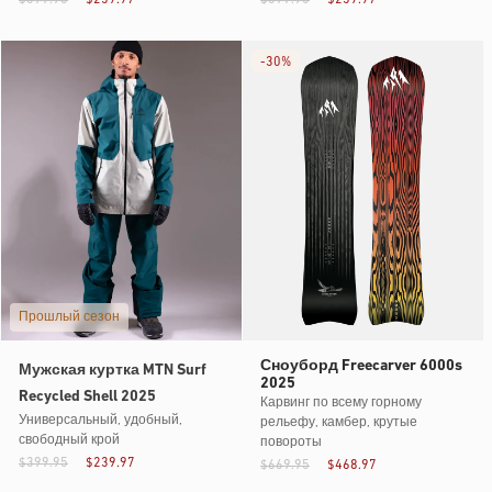
-
30%
Прошлый сезон
Сноуборд Freecarver 6000s
Мужская куртка MTN Surf
2025
Recycled Shell 2025
Карвинг по всему горному
Универсальный, удобный,
рельефу, камбер, крутые
свободный крой
повороты
$399.95
$239.97
$669.95
$468.97