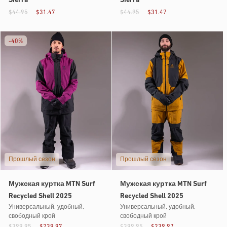
Sierra
Sierra
$44.95
$31.47
$44.95
$31.47
-
40%
Прошлый сезон
Прошлый сезон
Мужская куртка MTN Surf
Мужская куртка MTN Surf
Recycled Shell 2025
Recycled Shell 2025
Универсальный, удобный,
Универсальный, удобный,
свободный крой
свободный крой
$399.95
$239.97
$399.95
$239.97