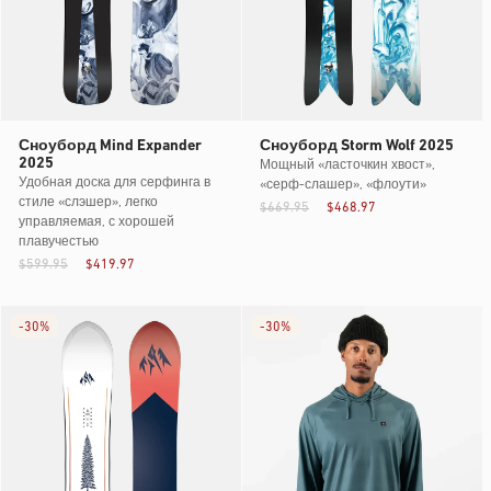
Сноуборд Mind Expander
Сноуборд Storm Wolf 2025
2025
Мощный «ласточкин хвост»,
Удобная доска для серфинга в
«серф-слашер», «флоути»
стиле «слэшер», легко
$669.95
$468.97
управляемая, с хорошей
плавучестью
$599.95
$419.97
-
30%
-
30%