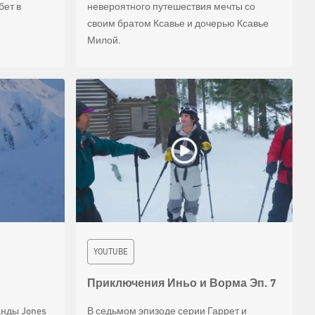
невероятного путешествия мечты со
бет в
своим братом Ксавье и дочерью Ксавье
Милой.
YOUTUBE
Приключения Иньо и Ворма Эп. 7
анды Jones
В седьмом эпизоде серии Гаррет и