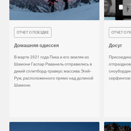
ОТЧЕТ О ПОЕЗДКЕ
ОТЧЕТ О П
Домашняя одиссея
Досуг
В марте 2021 года Пика и его земляк из
Присоединя
Шамони Гаспар Раванель отправились в
отпразднов
дикий сплитборд-траверс массива Эгий-
сноубордин
Руж, расположенного прямо над долиной
серфингом 
Шамони.