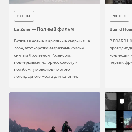
YOUTUBE
YOUTUBE
La Zone — Полный фильм
Board Hoa
Включая новые и архивные кадры из La
В BOARD HO
Zone, этот короткометражный фильм,
проводит д
снятый Жюльеном Розенсом,
коллекции 
подчеркивает историю, красоту и
первых фри
неизбежную эволюцию этого
легендарного места для катания.