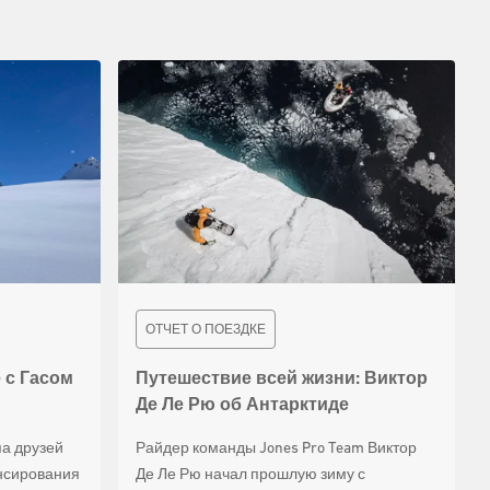
ОТЧЕТ О ПОЕЗДКЕ
Путешествие всей жизни: Виктор
 с Гасом
Де Ле Рю об Антарктиде
Райдер команды Jones Pro Team Виктор
па друзей
Де Ле Рю начал прошлую зиму с
нсирования