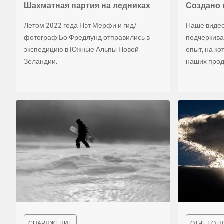
Шахматная партия на ледниках
Создано
Летом 2022 года Нэт Мерфи и гид/
Наше виде
фотограф Бо Фредлунд отправились в
подчеркива
экспедицию в Южные Альпы Новой
опыт, на к
Зеландии.
наших прод
СНАРЯЖЕНИЕ
ОТЧЕТ О П