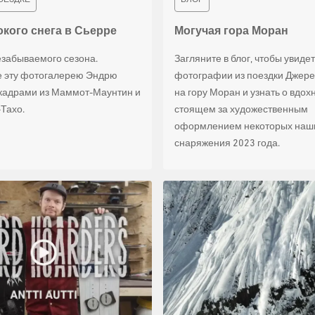
окого снега в Сьерре
Могучая гора Моран
езабываемого сезона.
Загляните в блог, чтобы увиде
 эту фотогалерею Эндрю
фотографии из поездки Джер
кадрами из Маммот-Маунтин и
на гору Моран и узнать о вдох
Тахо.
стоящем за художественным
оформлением некоторых наш
снаряжения 2023 года.