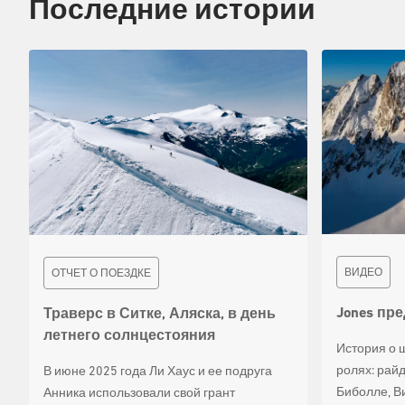
Последние истории
ВИДЕО
ОТЧЕТ О ПОЕЗДКЕ
Jones пре
Траверс в Ситке, Аляска, в день
летнего солнцестояния
История о 
ролях: рай
В июне 2025 года Ли Хаус и ее подруга
Биболле, Ви
Анника использовали свой грант