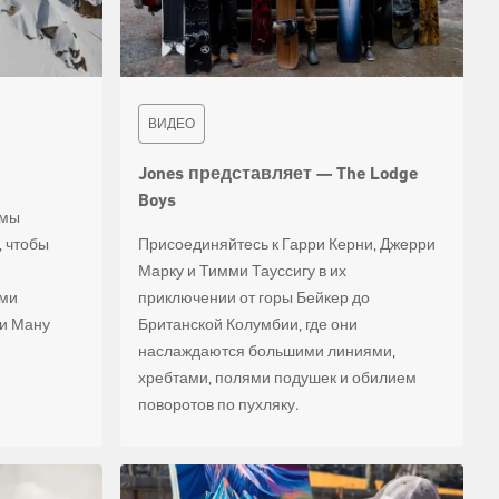
ВИДЕО
Jones представляет — The Lodge
Boys
 мы
, чтобы
Присоединяйтесь к Гарри Керни, Джерри
Марку и Тимми Тауссигу в их
ми
приключении от горы Бейкер до
 и Ману
Британской Колумбии, где они
наслаждаются большими линиями,
хребтами, полями подушек и обилием
поворотов по пухляку.