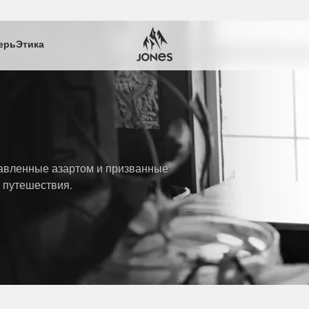
ерь
Этика
равленные азартом и призванные
 путешествия.