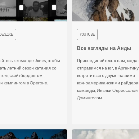
ОЕЗДКЕ
YOUTUBE
Все взгляды на Анды
йтесь к команде Jones, чтобы
Присоединяйтесь к нам, когда
ать летний сезон катания со
отправимся на юг, в Аргентину
гом, скейтбордингом,
встретиться с двумя нашими
и кемпингом в Орегоне.
южноамериканскими райдера
команды, Иньяки Одриосолой
Домингесом.