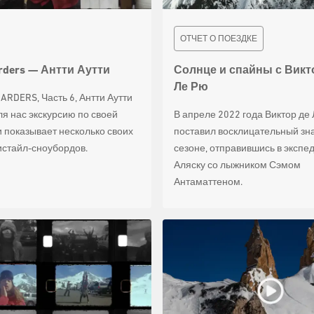
ОТЧЕТ О ПОЕЗДКЕ
rders — Антти Аутти
Солнце и спайны с Викт
Ле Рю
ARDERS, Часть 6, Антти Аутти
ля нас экскурсию по своей
В апреле 2022 года Виктор де
и показывает несколько своих
поставил восклицательный зна
стайл-сноубордов.
сезоне, отправившись в экспе
Аляску со лыжником Сэмом
Антаматтеном.