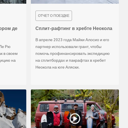
ОТЧЕТ О ПОЕЗДКЕ
ором де
Сплит-рафтинг в хребте Неокола
В апреле 2023 года Майки Алосио и его
 Ле Рю
партнер использовали грант, чтобы
к в своем
помочь профинансировать экспедицию
дицию на
на сплитбордах и пакрафтах в хребет
Неокола на юге Аляски.