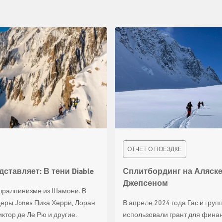
ОТЧЕТ О ПОЕЗДКЕ
дставляет: В тени Diable
Сплитбординг на Аляске
Джепсеном
шралпинизме из Шамони. В
деры Jones Пика Херри, Лоран
В апреле 2024 года Гас и груп
ктор де Ле Рю и другие.
использовали грант для фина