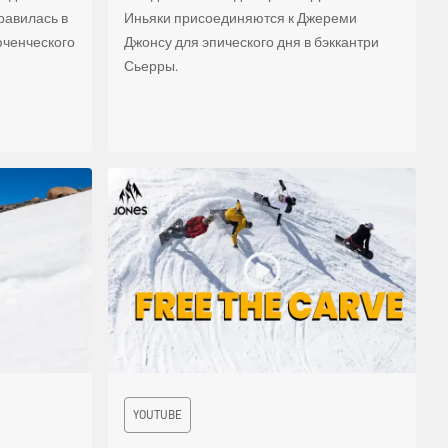
равилась в
Иньяки присоединяются к Джереми
юченческого
Джонсу для эпического дня в бэккантри
Сьерры.
YOUTUBE