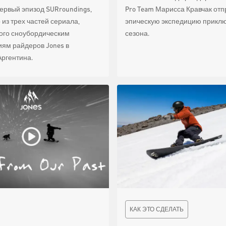
ервый эпизод SURroundings,
Pro Team Марисса Кравчак отп
из трех частей сериала,
эпическую экспедицию прикл
ого сноубордическим
сезона.
ям райдеров Jones в
Аргентина.
КАК ЭТО СДЕЛАТЬ