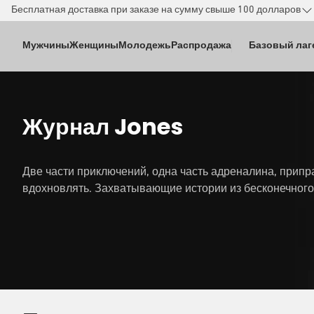
РЕЙТИ К
Бесплатная доставка при заказе на сумму свыше 100 долларов
ДЕРЖАНИЮ
Мужчины
Женщины
Молодежь
Распродажа
Базовый лаг
Журнал Jones
Две части приключений, одна часть адреналина, прип
вдохновлять. Захватывающие истории из бесконечного