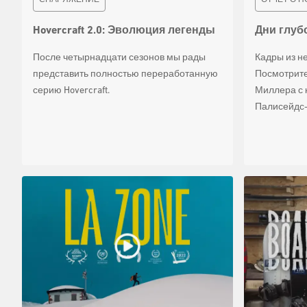
Hovercraft 2.0: Эволюция легенды
Дни глуб
После четырнадцати сезонов мы рады
Кадры из н
представить полностью переработанную
Посмотрите
серию Hovercraft.
Миллера с 
Палисейдс-