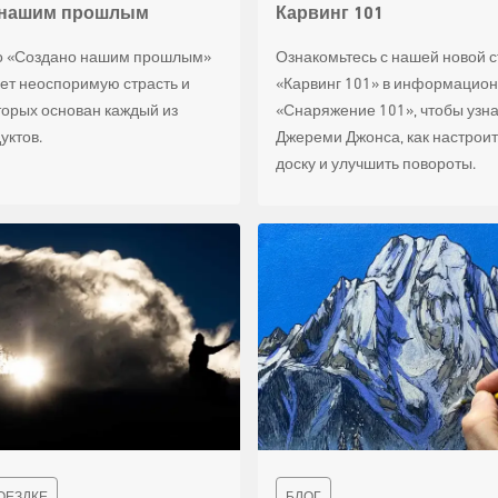
 нашим прошлым
Карвинг 101
о «Создано нашим прошлым»
Ознакомьтесь с нашей новой с
ет неоспоримую страсть и
«Карвинг 101» в информацио
оторых основан каждый из
«Снаряжение 101», чтобы узна
уктов.
Джереми Джонса, как настрои
доску и улучшить повороты.
ОЕЗДКЕ
БЛОГ