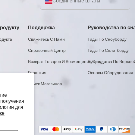
Соединенные Штаты
продукту
Поддержка
Руководства по с
одукта
Свяжитесь С Нами
Гиды По Сноуборду
Справочный Центр
Гиды По Сплитборду
Возврат Товаров И Возмещение Средств
Руководства По Верхне
Гарантия
Основы Оборудования
Поиск Магазинов
гие
 получения
ологии для
ке
Способы