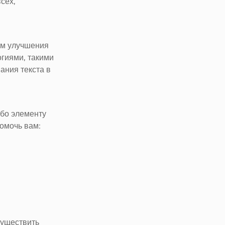
сех,
им улучшения
гиями, такими
ания текста в
ибо элементу
помочь вам:
существить