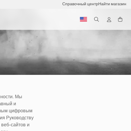
Справочный центр
Найти магазин
вности. Мы
авный и
пным цифровым
вия Руководству
 веб-сайтов и