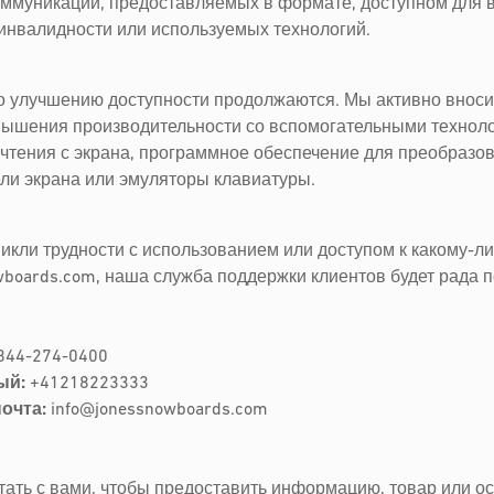
ммуникаций, предоставляемых в формате, доступном для в
инвалидности или используемых технологий.
о улучшению доступности продолжаются. Мы активно внос
вышения производительности со вспомогательными техноло
чтения с экрана, программное обеспечение для преобразов
ели экрана или эмуляторы клавиатуры.
никли трудности с использованием или доступом к какому-л
wboards.com, наша служба поддержки клиентов будет рада 
844-274-0400
ый:
+41218223333
очта:
info@jonessnowboards.com
ать с вами, чтобы предоставить информацию, товар или о