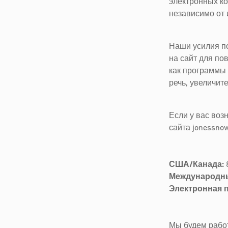
электронных ко
независимо от 
Наши усилия п
на сайт для по
как программы 
речь, увеличит
Если у вас воз
сайта jonessno
США/Канада:
Международн
Электронная п
Мы будем работ