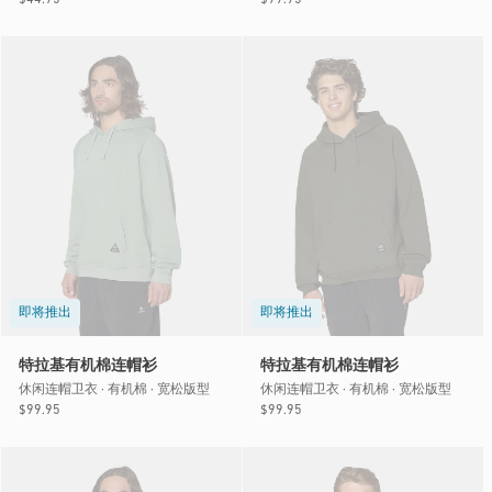
规
规
价
价
格
格
即将推出
即将推出
特拉基有机棉连帽衫
特拉基有机棉连帽衫
休闲连帽卫衣 · 有机棉 · 宽松版型
休闲连帽卫衣 · 有机棉 · 宽松版型
常
$99.95
常
$99.95
规
规
价
价
格
格