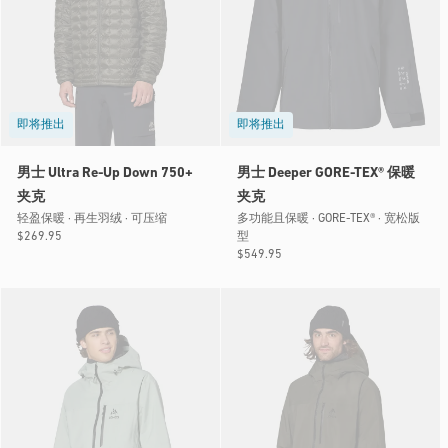
即将推出
即将推出
男士 Ultra Re-Up Down 750+
男士 Deeper GORE-TEX® 保暖
夹克
夹克
轻盈保暖 · 再生羽绒 · 可压缩
多功能且保暖 · GORE-TEX® · 宽松版
型
常
$269.95
规
常
$549.95
价
规
格
价
格