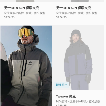
男士 MTN Surf 保暖夹克
男士 MTN Surf 保暖夹克
全天候多功能性 · 保暖 · 宽松版型
全天候多功能性 · 保暖 · 宽松版型
常
$424.95
常
$424.95
规
规
价
价
格
格
即将推出
Tweaker 夹克
时尚百搭 · 适应各种环境 · 宽松版型
常
$299.95