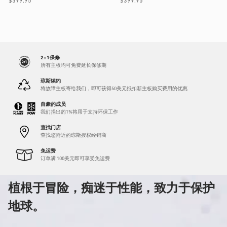
常
$399.95
常
$399.95
规
规
价
价
格
格
2+1保修
所有主板均可免费延长保修期
琼斯续约
将故障主板寄给我们，即可获得50美元抵扣新主板购买费用的优惠
自豪的成员
我们捐出的1%将用于支持环保工作
查找门店
查找您附近的琼斯授权经销商
免运费
订单满 100美元即可享受免运费
植根于冒险，痴迷于性能，致力于保护
地球。