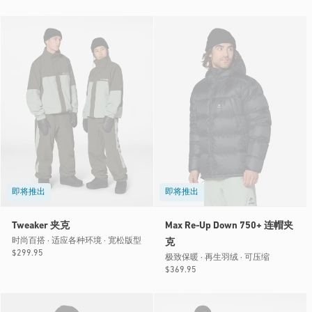
规
规
价
价
格
格
即将推出
即将推出
Tweaker 夹克
Max Re-Up Down 750+ 连帽夹
时尚百搭 · 适应各种环境 · 宽松版型
克
常
$299.95
极致保暖 · 再生羽绒 · 可压缩
规
常
$369.95
价
规
格
价
格