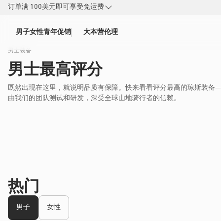
订单满 100美元即可享受免运费
到
内
男子
女性
青年
促销
大本营
伦理
容
男士装备
男士最高评分
既然出现在这里，就说明品质有保障。快来看看评分最高的琼斯装备—
由我们的团队测试和研发，深受全球山地骑行者的信赖。
热门
男子
女性