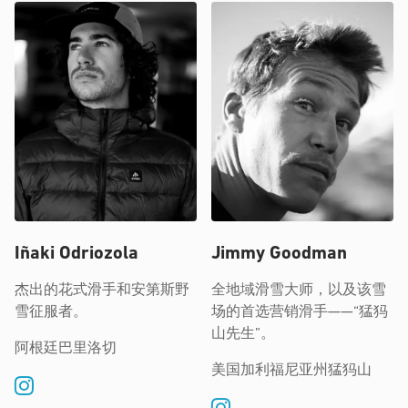
Iñaki Odriozola
Jimmy Goodman
杰出的花式滑手和安第斯野
全地域滑雪大师，以及该雪
雪征服者。
场的首选营销滑手——“猛犸
山先生”。
阿根廷巴里洛切
美国加利福尼亚州猛犸山