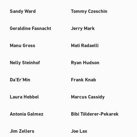
Sandy Ward
Tommy Czeschin
Geraldine Fasnacht
Jerry Mark
Manu Gross
Mati Radaelli
Nelly Steinhof
Ryan Hudson
Da’Er’Min
Frank Knab
Laura Hebbel
Marcus Cassidy
Antonia Galmez
Bibi Tölderer-Pekarek
Jim Zellers
Joe Lax