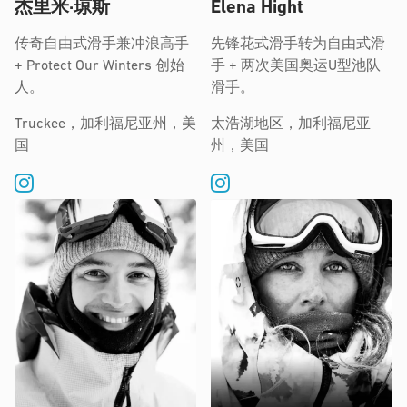
杰里米·琼斯
Elena Hight
传奇自由式滑手兼冲浪高手
先锋花式滑手转为自由式滑
+ Protect Our Winters 创始
手 + 两次美国奥运U型池队
人。
滑手。
Truckee，加利福尼亚州，美
太浩湖地区，加利福尼亚
国
州，美国